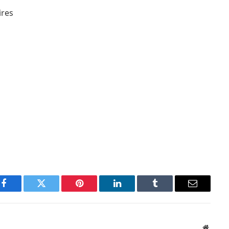
ires
Facebook
Twitter
Pinterest
LinkedIn
Tumblr
Email
Websit