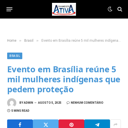
»
»
Home
Brasil
Evento em Brasília reúne 5 mil mulheres indígenas que pedem proteção
BRASIL
Evento em Brasília reúne 5
mil mulheres indígenas que
pedem proteção
BY
ADMIN
AGOSTO 5, 2025
NENHUM COMENTÁRIO
5 MINS READ