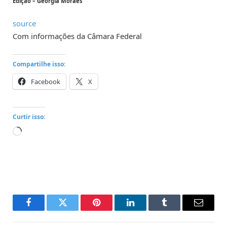
Edição – Geórgia Moraes
source
Com informações da Câmara Federal
Compartilhe isso:
Facebook
X
Curtir isso:
Carregando...
Facebook
Twitter
Pinterest
LinkedIn
Tumblr
Email