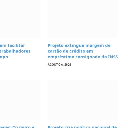
m facilitar
Projeto extingue margem de
 trabalhadores
cartão de crédito em
ampo
empréstimo consignado do INSS
AGOSTO 6, 2026
ões, Cruzeiro e
Projeto cria política nacional de