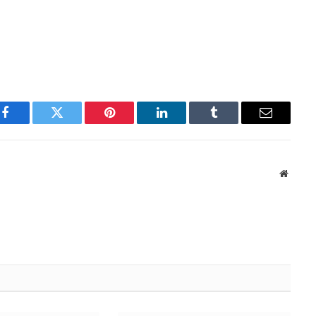
Facebook
Twitter
Pinterest
LinkedIn
Tumblr
Email
Websit