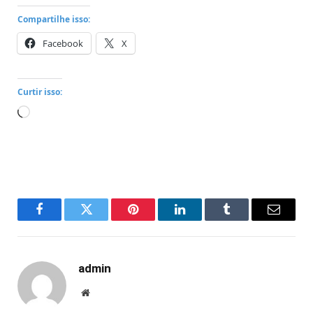
Compartilhe isso:
Facebook
X
Curtir isso:
Carregando...
Facebook
Twitter
Pinterest
LinkedIn
Tumblr
Email
admin
Website