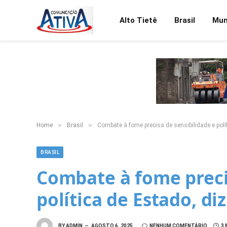
Alto Tietê
Brasil
Mu
»
»
Home
Brasil
Combate à fome precisa de sensibilidade e polít
BRASIL
Combate à fome preci
política de Estado, diz
BY
ADMIN
AGOSTO 6, 2025
NENHUM COMENTÁRIO
3 