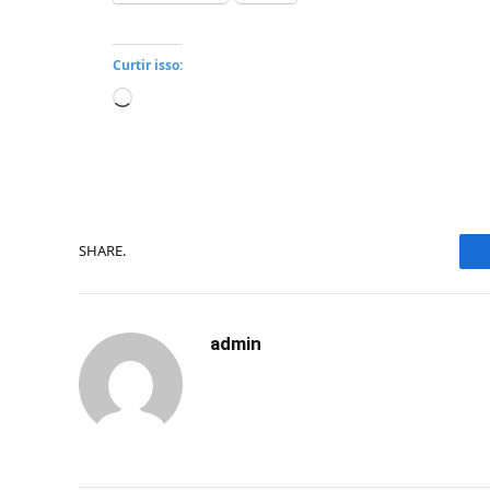
Curtir isso:
Carregando...
SHARE.
admin