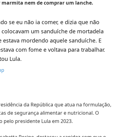
ar marmita nem de comprar um lanche.
o se eu não ia comer, e dizia que não
es colocavam um sanduíche de mortadela
e estava mordendo aquele sanduíche. E
stava com fome e voltava para trabalhar.
tou Lula.
pp
esidência da República que atua na formulação,
cas de segurança alimentar e nutricional. O
o pelo presidente Lula em 2023.
isabetta Recine, destacou a rapidez com que o