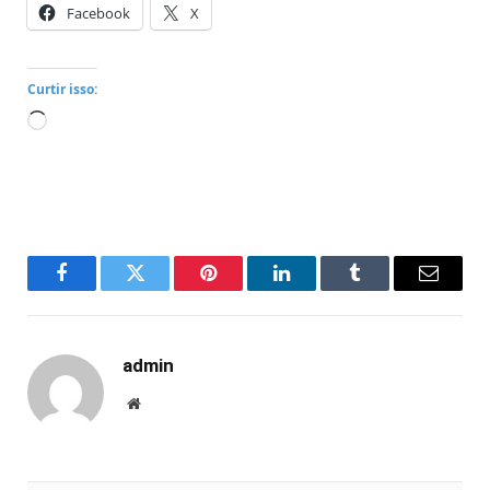
Facebook
X
Curtir isso:
Carregando...
Facebook
Twitter
Pinterest
LinkedIn
Tumblr
Email
admin
Website