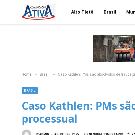
Alto Tietê
Brasil
Mu
»
»
Home
Brasil
Caso Kathlen: PMs são absolvidos de fraude p
BRASIL
Caso Kathlen: PMs são
processual
BY
ADMIN
AGOSTO 6, 2025
NENHUM COMENTÁRIO
2 