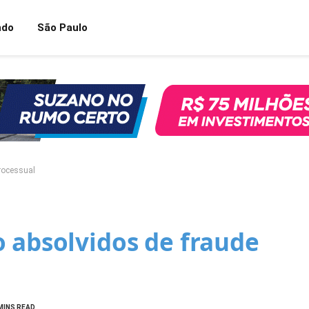
ndo
São Paulo
rocessual
 absolvidos de fraude
MINS READ