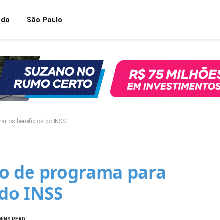
ndo
São Paulo
ar os benefícios do INSS
o de programa para
 do INSS
MINS READ