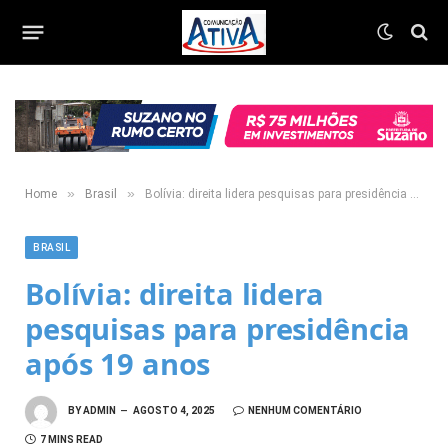
»
»
Home
Brasil
Bolívia: direita lidera pesquisas para presidência após 19 anos
BRASIL
Bolívia: direita lidera
pesquisas para presidência
após 19 anos
BY
ADMIN
AGOSTO 4, 2025
NENHUM COMENTÁRIO
7 MINS READ