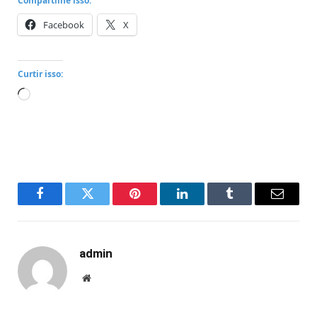
Compartilhe isso:
Facebook
X
Curtir isso:
Carregando...
Facebook
Twitter
Pinterest
LinkedIn
Tumblr
Email
admin
Website