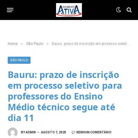
»
»
Home
São Paulo
Bauru: prazo de inscrição em processo seletivo para professores do Ensino Médio técnico segue até dia 11
SÃO PAULO
Bauru: prazo de inscrição
em processo seletivo para
professores do Ensino
Médio técnico segue até
dia 11
BY
ADMIN
AGOSTO 7, 2025
NENHUM COMENTÁRIO