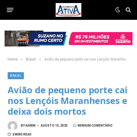
»
»
Home
Brasil
Avião de pequeno porte cai nos Lençóis Maranhenses e deixa dois mortos
BRASIL
Avião de pequeno porte cai
nos Lençóis Maranhenses e
deixa dois mortos
BY
ADMIN
AGOSTO 10, 2025
NENHUM COMENTÁRIO
2 MINS READ