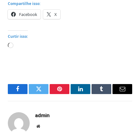
Compartilhe isso:
Facebook
X
Curtir isso:
Carregando...
Facebook
Twitter
Pinterest
LinkedIn
Tumblr
Email
admin
Website