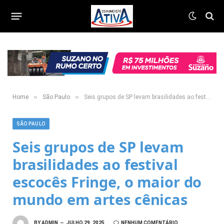
»
»
Home
São Paulo
Seis grupos de SP levam brasilidades ao festival escocês Fringe, o maior do mundo em artes cênicas
SÃO PAULO
Seis grupos de SP levam
brasilidades ao festival
escocês Fringe, o maior do
mundo em artes cênicas
BY
ADMIN
JULHO 29, 2025
NENHUM COMENTÁRIO