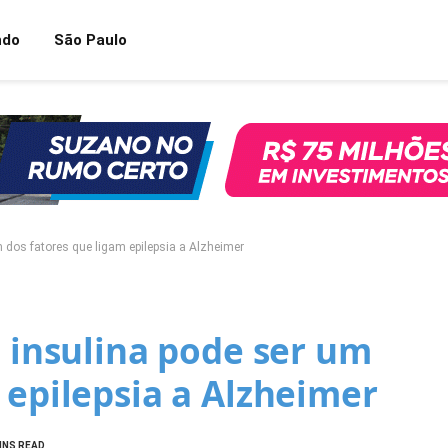
ndo
São Paulo
m dos fatores que ligam epilepsia a Alzheimer
à insulina pode ser um
 epilepsia a Alzheimer
INS READ