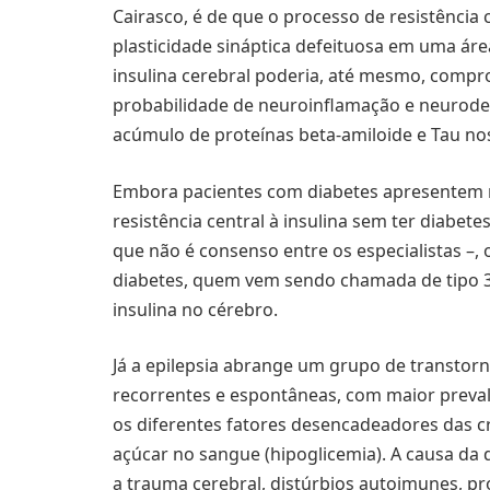
Cairasco, é de que o processo de resistência c
plasticidade sináptica defeituosa em uma ár
insulina cerebral poderia, até mesmo, compr
probabilidade de neuroinflamação e neurod
acúmulo de proteínas beta-amiloide e Tau nos
Embora pacientes com diabetes apresentem ma
resistência central à insulina sem ter diabete
que não é consenso entre os especialistas –,
diabetes, quem vem sendo chamada de tipo 3,
insulina no cérebro.
Já a epilepsia abrange um grupo de transtorn
recorrentes e espontâneas, com maior prevalê
os diferentes fatores desencadeadores das cr
açúcar no sangue (hipoglicemia). A causa da
a trauma cerebral, distúrbios autoimunes, p