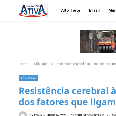
Alto Tietê
Brasil
Mu
»
»
Home
São Paulo
Resistência cerebral à insulina pode ser u
SÃO PAULO
Resistência cerebral 
dos fatores que ligam
BY
ADMIN
JULHO 26, 2025
NENHUM COMENTÁRIO
7 M