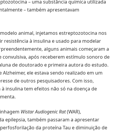
ptozotocina – uma substância química utilizada
mentalmente – também apresentavam
m modelo animal, injetamos estreptozotocina nos
 resistência à insulina e usado para modelar
surpreendentemente, alguns animais começaram a
e convulsiva, após receberem estímulo sonoro de
 aluna de doutorado e primeira autora do estudo.
 Alzheimer, ele estava sendo realizado em um
teresse de outros pesquisadores. Com isso,
à insulina tem efeitos não só na doença de
ementa.
 linhagem
Wistar Audiogenic Rat
(WAR),
da epilepsia, também passaram a apresentar
perfosforilação da proteína Tau e diminuição de