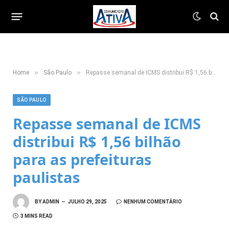
»
»
Home
São Paulo
Repasse semanal de ICMS distribui R$ 1,56 bilhão para as prefeituras paulistas
SÃO PAULO
Repasse semanal de ICMS
distribui R$ 1,56 bilhão
para as prefeituras
paulistas
BY
ADMIN
JULHO 29, 2025
NENHUM COMENTÁRIO
3 MINS READ