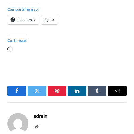
Compartilhe isso:
Facebook
X
Curtir isso:
Carregando...
Facebook
Twitter
Pinterest
LinkedIn
Tumblr
Email
admin
Website