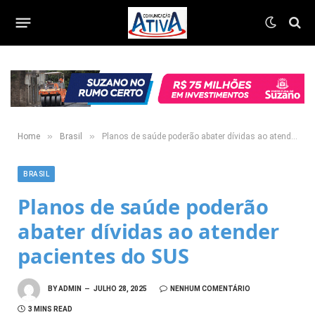
»
»
Home
Brasil
Planos de saúde poderão abater dívidas ao atender pacientes do SUS
BRASIL
Planos de saúde poderão
abater dívidas ao atender
pacientes do SUS
BY
ADMIN
JULHO 28, 2025
NENHUM COMENTÁRIO
3 MINS READ