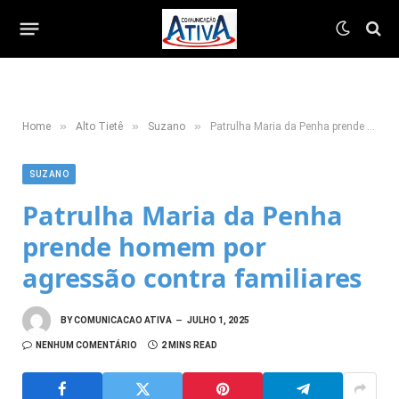
»
»
»
Home
Alto Tietê
Suzano
Patrulha Maria da Penha prende homem por agressão contra familiares
SUZANO
Patrulha Maria da Penha
prende homem por
agressão contra familiares
BY
COMUNICACAO ATIVA
JULHO 1, 2025
NENHUM COMENTÁRIO
2 MINS READ