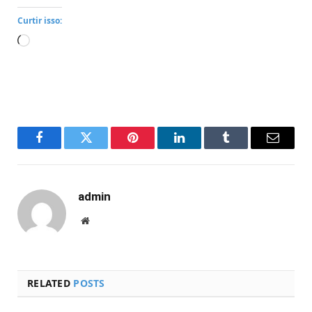
Curtir isso:
Carregando...
Facebook
Twitter
Pinterest
LinkedIn
Tumblr
Email
admin
Website
RELATED
POSTS