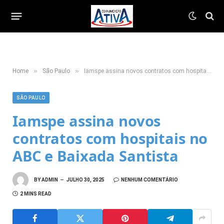
»
»
Home
São Paulo
Iamspe assina novos contratos com hospitais no ABC e Baixada Santista
SÃO PAULO
Iamspe assina novos
contratos com hospitais no
ABC e Baixada Santista
BY
ADMIN
JULHO 30, 2025
NENHUM COMENTÁRIO
2 MINS READ