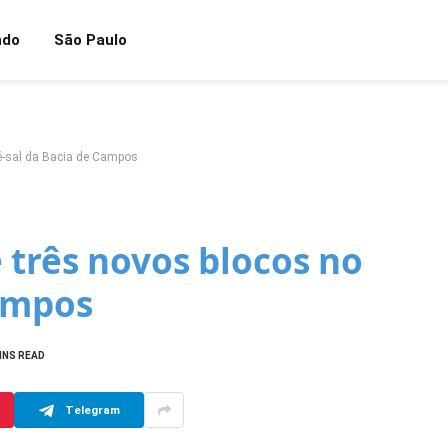
ndo
São Paulo
é-sal da Bacia de Campos
 três novos blocos no
Campos
INS READ
Telegram