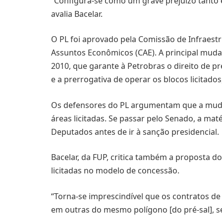
“Configura-se como um grave prejuízo tanto 
avalia Bacelar.
O PL foi aprovado pela Comissão de Infraest
Assuntos Econômicos (CAE). A principal mudan
2010, que garante à Petrobras o direito de p
e a prerrogativa de operar os blocos licitad
Os defensores do PL argumentam que a mudan
áreas licitadas. Se passar pelo Senado, a ma
Deputados antes de ir à sanção presidencial.
Bacelar, da FUP, critica também a proposta do
licitadas no modelo de concessão.
“Torna-se imprescindível que os contratos d
em outras do mesmo polígono [do pré-sal], s