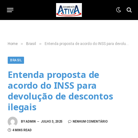
»
»
Home
Brasil
Entenda proposta de acordo do INSS para devolução de descontos ilegais
BRASIL
Entenda proposta de
acordo do INSS para
devolução de descontos
ilegais
BY
ADMIN
JULHO 3, 2025
NENHUM COMENTÁRIO
4 MINS READ