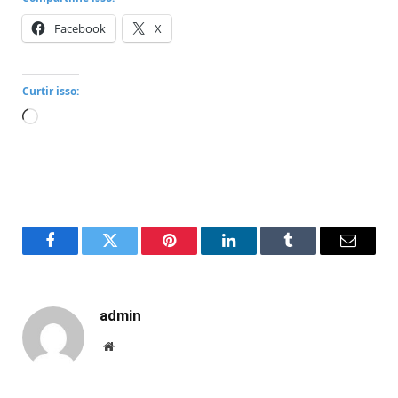
Facebook
X
Curtir isso:
Carregando...
Facebook
Twitter
Pinterest
LinkedIn
Tumblr
Email
admin
Website