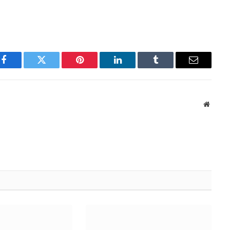
Facebook
Twitter
Pinterest
LinkedIn
Tumblr
Email
Websit