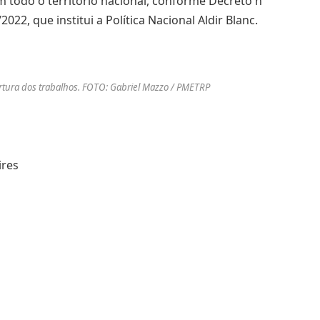
m todo o território nacional, conforme Decreto nº
022, que institui a Política Nacional Aldir Blanc.
rtura dos trabalhos. FOTO: Gabriel Mazzo / PMETRP
ires