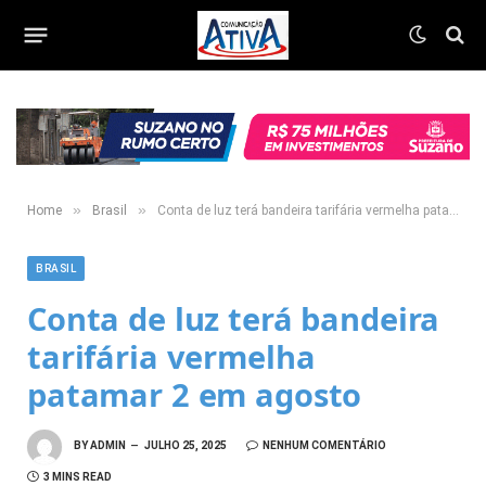
»
»
Home
Brasil
Conta de luz terá bandeira tarifária vermelha patamar 2 em agosto
BRASIL
Conta de luz terá bandeira
tarifária vermelha
patamar 2 em agosto
BY
ADMIN
JULHO 25, 2025
NENHUM COMENTÁRIO
3 MINS READ