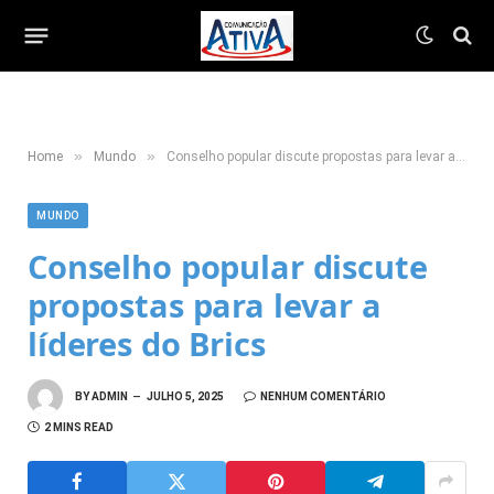
»
»
Home
Mundo
Conselho popular discute propostas para levar a líderes do Brics
MUNDO
Conselho popular discute
propostas para levar a
líderes do Brics
BY
ADMIN
JULHO 5, 2025
NENHUM COMENTÁRIO
2 MINS READ