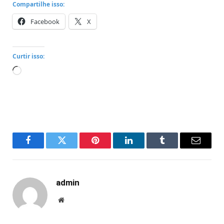
Compartilhe isso:
Facebook
X
Curtir isso:
Carregando...
Facebook
Twitter
Pinterest
LinkedIn
Tumblr
Email
admin
Website