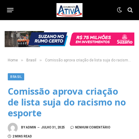
»
»
Home
Brasil
Comissão aprova criação de lista suja do racismo no esporte
BRASIL
Comissão aprova criação
de lista suja do racismo no
esporte
BY
ADMIN
JULHO 31, 2025
NENHUM COMENTÁRIO
2 MINS READ