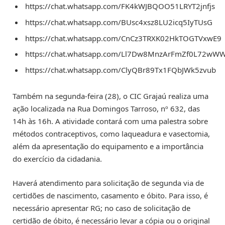
https://chat.whatsapp.com/FK4kWJBQOO51LRYT2jnfjs
https://chat.whatsapp.com/BUsc4xsz8LU2icq5IyTUsG
https://chat.whatsapp.com/CnCz3TRXK02HkTOGTVxwE9
https://chat.whatsapp.com/Ll7Dw8MnzArFmZf0L72wW
https://chat.whatsapp.com/ClyQBr89Tx1FQbJWk5zvub
Também na segunda-feira (28), o CIC Grajaú realiza uma
ação localizada na Rua Domingos Tarroso, nº 632, das
14h às 16h. A atividade contará com uma palestra sobre
métodos contraceptivos, como laqueadura e vasectomia,
além da apresentação do equipamento e a importância
do exercício da cidadania.
Haverá atendimento para solicitação de segunda via de
certidões de nascimento, casamento e óbito. Para isso, é
necessário apresentar RG; no caso de solicitação de
certidão de óbito, é necessário levar a cópia ou o original