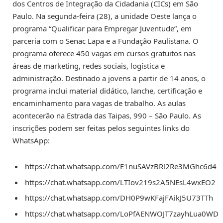
dos Centros de Integração da Cidadania (CICs) em São
Paulo. Na segunda-feira (28), a unidade Oeste lança o
programa “Qualificar para Empregar Juventude”, em
parceria com o Senac Lapa e a Fundação Paulistana. O
programa oferece 450 vagas em cursos gratuitos nas
áreas de marketing, redes sociais, logística e
administração. Destinado a jovens a partir de 14 anos, o
programa inclui material didático, lanche, certificação e
encaminhamento para vagas de trabalho. As aulas
acontecerão na Estrada das Taipas, 990 – São Paulo. As
inscrições podem ser feitas pelos seguintes links do
WhatsApp:
https://chat.whatsapp.com/E1nuSAVzBRl2Re3MGhc6d4
https://chat.whatsapp.com/LTIov219s2A5NEsL4wxEO2
https://chat.whatsapp.com/DH0P9wKFajFAikJ5U73TTh
https://chat.whatsapp.com/LoPfAENWOJT7zayhLua0WD