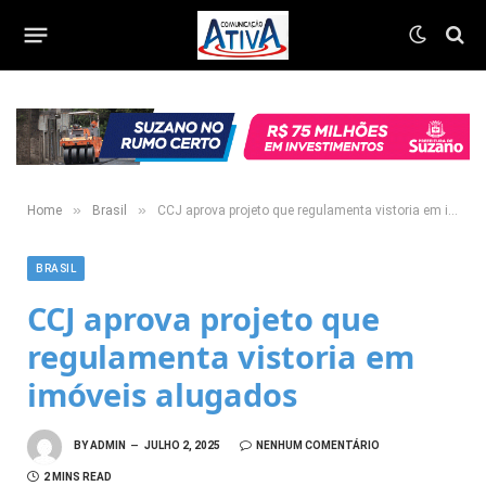
»
»
Home
Brasil
CCJ aprova projeto que regulamenta vistoria em imóveis alugados
BRASIL
CCJ aprova projeto que
regulamenta vistoria em
imóveis alugados
BY
ADMIN
JULHO 2, 2025
NENHUM COMENTÁRIO
2 MINS READ