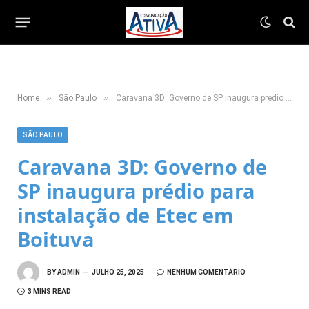
»
»
Home
São Paulo
Caravana 3D: Governo de SP inaugura prédio para instalação de Etec em Boituva
SÃO PAULO
Caravana 3D: Governo de
SP inaugura prédio para
instalação de Etec em
Boituva
BY
ADMIN
JULHO 25, 2025
NENHUM COMENTÁRIO
3 MINS READ