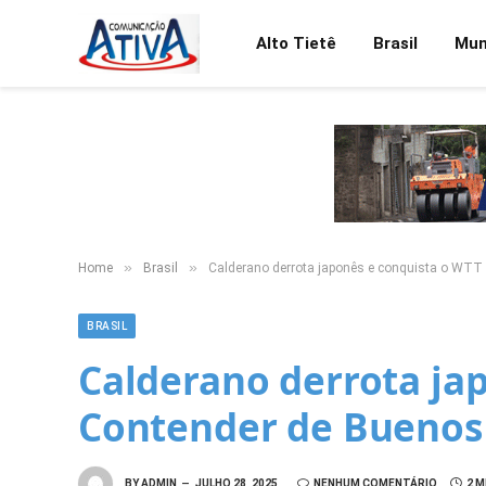
Alto Tietê
Brasil
Mu
»
»
Home
Brasil
Calderano derrota japonês e conquista o WTT
BRASIL
Calderano derrota ja
Contender de Buenos 
BY
ADMIN
JULHO 28, 2025
NENHUM COMENTÁRIO
2 M