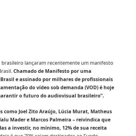
al brasileiro lançaram recentemente um manifesto
asil.
Chamado de Manifesto por uma
rasil e assinado por milhares de profissionais
ulamentação do vídeo sob demanda (VOD) é hoje
rantir o futuro do audiovisual brasileiro”.
s como Joel Zito Araújo, Lúcia Murat, Matheus
Malu Mader e Marcos Palmeira – reivindica que
s a investir, no mínimo, 12% de sua receita
 ideia é que 70% sejam destinados ao Fundo