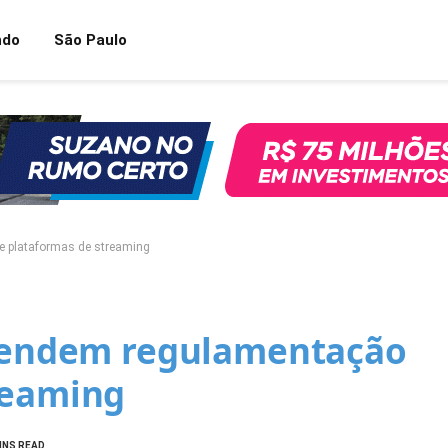
ndo
São Paulo
e plataformas de streaming
efendem regulamentação
reaming
INS READ