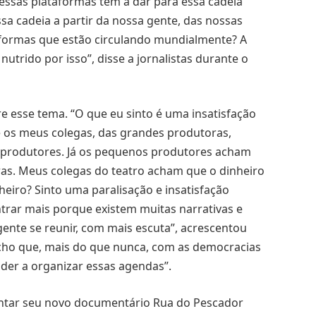
essas plataformas têm a dar para essa cadeia
sa cadeia a partir da nossa gente, das nossas
taformas que estão circulando mundialmente? A
trido por isso”, disse a jornalistas durante o
re esse tema. “O que eu sinto é uma insatisfação
e os meus colegas, das grandes produtoras,
 produtores. Já os pequenos produtores acham
as. Meus colegas do teatro acham que o dinheiro
eiro? Sinto uma paralisação e insatisfação
ntrar mais porque existem muitas narrativas e
gente se reunir, com mais escuta”, acrescentou
 acho que, mais do que nunca, com as democracias
der a organizar essas agendas”.
sentar seu novo documentário Rua do Pescador