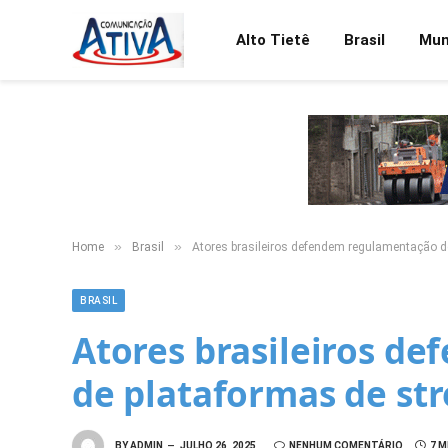
Alto Tietê
Brasil
Mu
»
»
Home
Brasil
Atores brasileiros defendem regulamentação d
BRASIL
Atores brasileiros d
de plataformas de st
BY
ADMIN
JULHO 26, 2025
NENHUM COMENTÁRIO
7 M