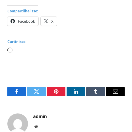
Compartilhe isso:
Facebook
X
Curtir isso:
Carregando...
Facebook
Twitter
Pinterest
LinkedIn
Tumblr
Email
admin
Website