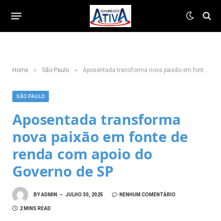
»
»
Home
São Paulo
Aposentada transforma nova paixão em fonte de renda com apoio do Governo de SP
SÃO PAULO
Aposentada transforma
nova paixão em fonte de
renda com apoio do
Governo de SP
BY
ADMIN
JULHO 30, 2025
NENHUM COMENTÁRIO
2 MINS READ