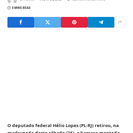
3 MINS READ
O deputado federal Hélio Lopes (PL-RJ) retirou, na
madrugada deste sábado (26), a barraca montada