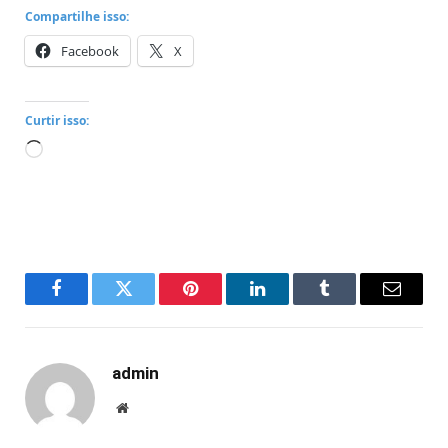
Compartilhe isso:
Facebook
X
Curtir isso:
Carregando...
Facebook
Twitter
Pinterest
LinkedIn
Tumblr
Email
admin
Website