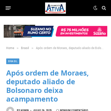
»
»
Home
Brasil
Após ordem de Moraes, deputado aliado de Bolsonaro deixa acampamento
BRASIL
Após ordem de Moraes,
deputado aliado de
Bolsonaro deixa
acampamento
BY
ADMIN
JULHO 26, 2025
NENHUM COMENTÁRIO