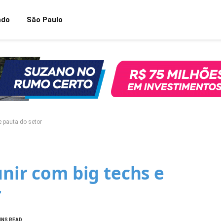
ndo
São Paulo
e pauta do setor
unir com big techs e
r
INS READ