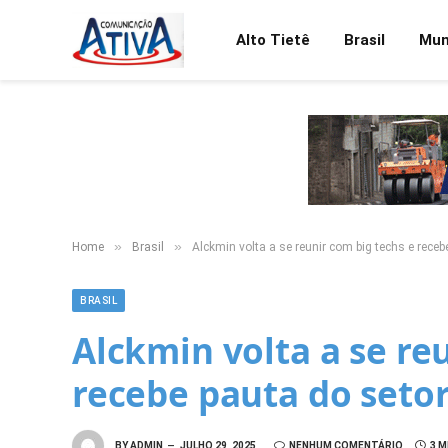
Alto Tietê
Brasil
Mu
»
»
Home
Brasil
Alckmin volta a se reunir com big techs e receb
BRASIL
Alckmin volta a se re
recebe pauta do seto
BY
ADMIN
JULHO 29, 2025
NENHUM COMENTÁRIO
3 M