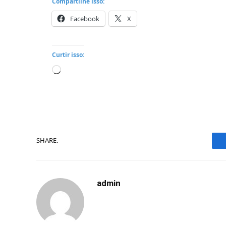
Compartilhe isso:
Facebook
X
Curtir isso:
Carregando...
SHARE.
admin