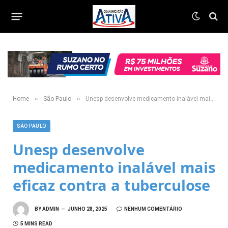
»
»
Home
São Paulo
Unesp desenvolve medicamento inalável mais eficaz contra a tuberculose
SÃO PAULO
Unesp desenvolve
medicamento inalável mais
eficaz contra a tuberculose
BY
ADMIN
JUNHO 28, 2025
NENHUM COMENTÁRIO
5 MINS READ