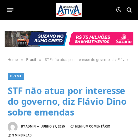
»
»
Home
Brasil
STF não atua por interesse do governo, diz Flávio Dino sobre emendas
BRASIL
STF não atua por interesse
do governo, diz Flávio Dino
sobre emendas
BY
ADMIN
JUNHO 27, 2025
NENHUM COMENTÁRIO
3 MINS READ