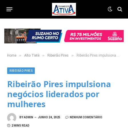
»
»
»
Home
Alto Tietê
Ribeirão Pires
Ribeirão Pires impulsiona negócios liderados por mulheres
RIBEIRÃO PIRES
Ribeirão Pires impulsiona
negócios liderados por
mulheres
BY
ADMIN
JUNHO 24, 2025
NENHUM COMENTÁRIO
2 MINS READ