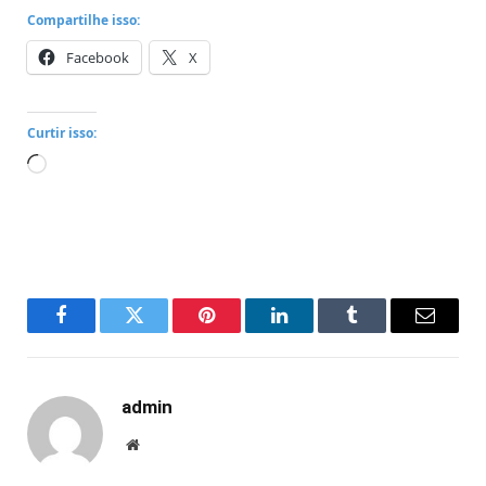
Compartilhe isso:
Facebook
X
Curtir isso:
Carregando...
Facebook
Twitter
Pinterest
LinkedIn
Tumblr
Email
admin
Website