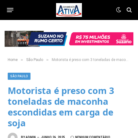
»
»
Home
São Paulo
Motorista é preso com 3 toneladas de maconha escondidas em carga de soja
SÃO PAULO
Motorista é preso com 3
toneladas de maconha
escondidas em carga de
soja
BY
ADMIN
JUNHO 26, 2025
NENHUM COMENTÁRIO