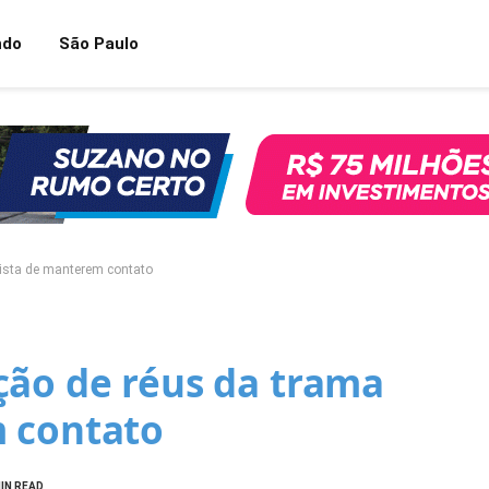
ndo
São Paulo
pista de manterem contato
ção de réus da trama
 contato
MIN READ