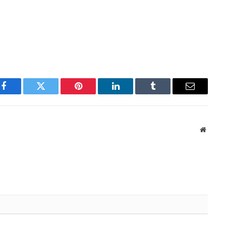
Facebook
Twitter
Pinterest
LinkedIn
Tumblr
Email
Websit