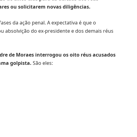
s ou solicitarem novas diligências.
ases da ação penal. A expectativa é que o
ou absolvição do ex-presidente e dos demais réus
ndre de Moraes interrogou os oito réus acusados
ama golpista.
São eles: