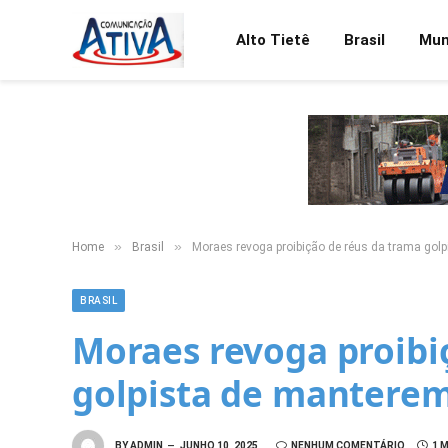
Alto Tietê
Brasil
Mu
»
»
Home
Brasil
Moraes revoga proibição de réus da trama gol
BRASIL
Moraes revoga proibi
golpista de manterem
BY
ADMIN
JUNHO 10, 2025
NENHUM COMENTÁRIO
1 