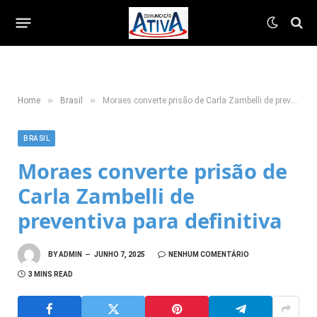
»
»
Home
Brasil
Moraes converte prisão de Carla Zambelli de preventiva para definitiva
BRASIL
Moraes converte prisão de
Carla Zambelli de
preventiva para definitiva
BY
ADMIN
JUNHO 7, 2025
NENHUM COMENTÁRIO
3 MINS READ