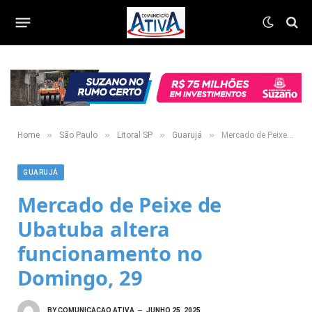
»
»
»
»
Home
São Paulo
Litoral SP
Guarujá
Mercado de Peixe de Ubatuba altera funcionamento no Domingo, 29
GUARUJÁ
Mercado de Peixe de
Ubatuba altera
funcionamento no
Domingo, 29
BY
COMUNICACAO ATIVA
JUNHO 25, 2025