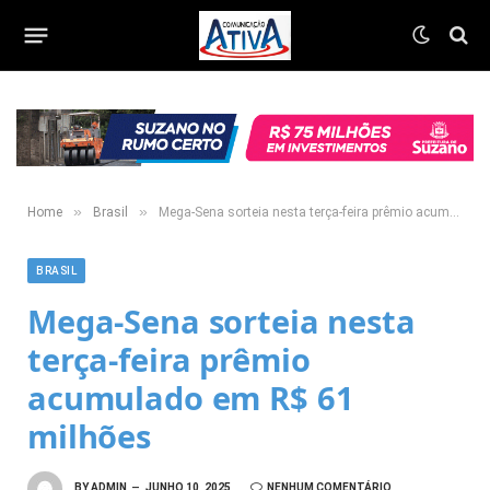
»
»
Home
Brasil
Mega-Sena sorteia nesta terça-feira prêmio acumulado em R$ 61 milhões
BRASIL
Mega-Sena sorteia nesta
terça-feira prêmio
acumulado em R$ 61
milhões
BY
ADMIN
JUNHO 10, 2025
NENHUM COMENTÁRIO