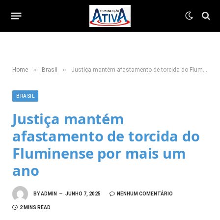
»
»
Home
Brasil
Justiça mantém afastamento de torcida do Fluminense por mais um ano
BRASIL
Justiça mantém
afastamento de torcida do
Fluminense por mais um
ano
BY
ADMIN
JUNHO 7, 2025
NENHUM COMENTÁRIO
2 MINS READ