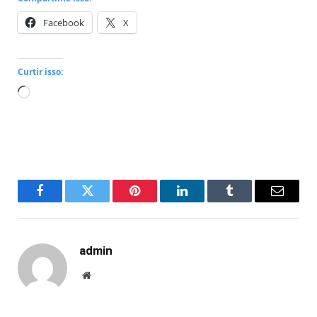
Facebook
X
Curtir isso:
Carregando...
Facebook
Twitter
Pinterest
LinkedIn
Tumblr
Email
admin
Website