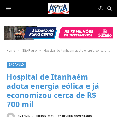
»
»
Home
São Paulo
Hospital de Itanhaém adota energia eólica e já economizou cerca de R$ 700 mil
SÃO PAULO
Hospital de Itanhaém
adota energia eólica e já
economizou cerca de R$
700 mil
BY
ADMIN
JUNHO 5, 2025
NENHUM COMENTÁRIO