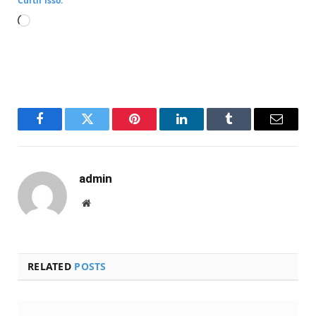
Curtir isso:
Carregando...
Facebook
Twitter
Pinterest
LinkedIn
Tumblr
Email
admin
Website
RELATED
POSTS