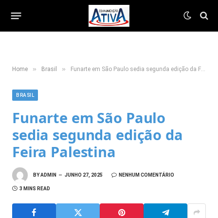
»
»
Home
Brasil
Funarte em São Paulo sedia segunda edição da Feira Palestina
BRASIL
Funarte em São Paulo
sedia segunda edição da
Feira Palestina
BY
ADMIN
JUNHO 27, 2025
NENHUM COMENTÁRIO
3 MINS READ