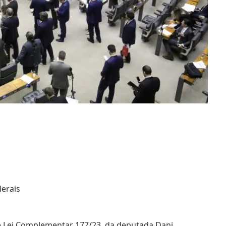
erais
e Lei Complementar 177/23, da deputada Dani