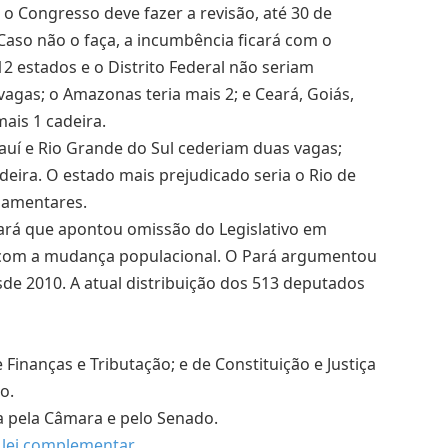
 o Congresso deve fazer a revisão, até 30 de
aso não o faça, a incumbência ficará com o
 12 estados e o Distrito Federal não seriam
vagas; o Amazonas teria mais 2; e Ceará, Goiás,
ais 1 cadeira.
iauí e Rio Grande do Sul cederiam duas vagas;
ira. O estado mais prejudicado seria o Rio de
rlamentares.
ará que apontou omissão do Legislativo em
 com a mudança populacional. O Pará argumentou
sde 2010. A atual distribuição dos 513 deputados
Finanças e Tributação; e de Constituição e Justiça
o.
da pela Câmara e pelo Senado.
e lei complementar