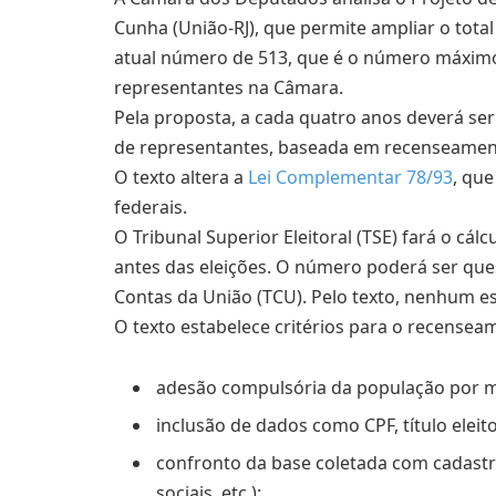
Cunha (União-RJ), que permite ampliar o tota
atual número de 513, que é o número máxim
representantes na Câmara.
Pela proposta, a cada quatro anos deverá ser 
de representantes, baseada em recenseame
O texto altera a
Lei Complementar 78/93
, que
federais.
O Tribunal Superior Eleitoral (TSE) fará o cá
antes das eleições. O número poderá ser que
Contas da União (
TCU
). Pelo texto, nenhum e
O texto estabelece critérios para o recensea
adesão compulsória da população por me
inclusão de dados como CPF, título eleitor
confronto da base coletada com cadastro
sociais, etc.);