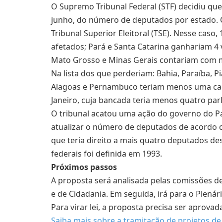
O Supremo Tribunal Federal (STF) decidiu que
junho, do número de deputados por estado. C
Tribunal Superior Eleitoral (TSE). Nesse caso,
afetados; Pará e Santa Catarina ganhariam 4 
Mato Grosso e Minas Gerais contariam com m
Na lista dos que perderiam: Bahia, Paraíba, P
Alagoas e Pernambuco teriam menos uma cade
Janeiro, cuja bancada teria menos quatro pa
O tribunal acatou uma ação do governo do P
atualizar o número de deputados de acordo
que teria direito a mais quatro deputados de
federais foi definida em 1993.
Próximos passos
A proposta será analisada pelas comissões de 
e de Cidadania. Em seguida, irá para o Plenári
Para virar lei, a proposta precisa ser aprova
Saiba mais sobre a tramitação de projetos d