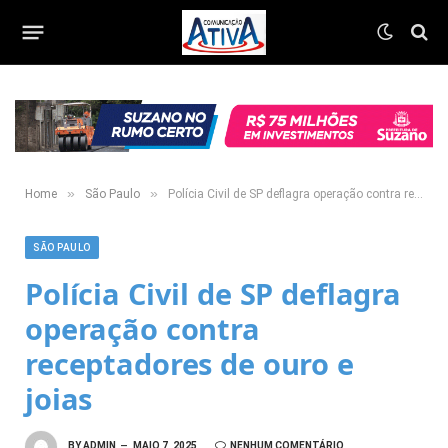
»
»
Home
São Paulo
Polícia Civil de SP deflagra operação contra receptadores de ouro e joias
SÃO PAULO
Polícia Civil de SP deflagra
operação contra
receptadores de ouro e
joias
BY
ADMIN
MAIO 7, 2025
NENHUM COMENTÁRIO