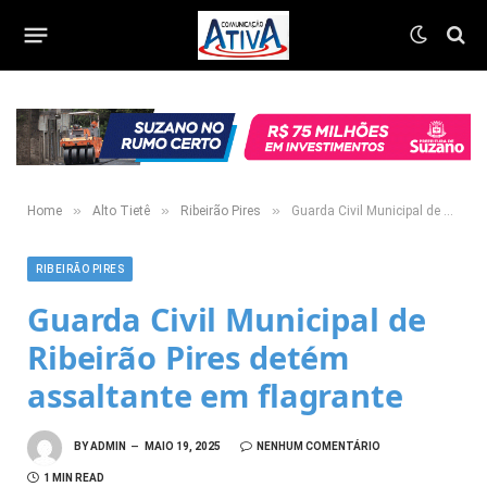
»
»
»
Home
Alto Tietê
Ribeirão Pires
Guarda Civil Municipal de Ribeirão Pires detém assaltante em flagrante
RIBEIRÃO PIRES
Guarda Civil Municipal de
Ribeirão Pires detém
assaltante em flagrante
BY
ADMIN
MAIO 19, 2025
NENHUM COMENTÁRIO
1 MIN READ