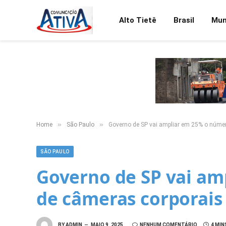
Alto Tietê
Brasil
Mu
»
»
Home
São Paulo
Governo de SP vai ampliar em 25% o número
SÃO PAULO
Governo de SP vai a
de câmeras corporais 
BY
ADMIN
MAIO 9, 2025
NENHUM COMENTÁRIO
4 MIN