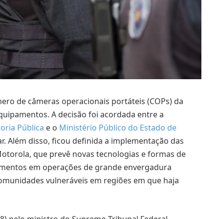
ro de câmeras operacionais portáteis (COPs) da
equipamentos. A decisão foi acordada entre a
oria Pública
e o
Ministério Público do Estado de
tar. Além disso, ficou definida a implementação das
otorola, que prevê novas tecnologias e formas de
pamentos em operações de grande envergadura
omunidades vulneráveis em regiões em que haja
8) pelo ministro do Supremo Tribunal Federal