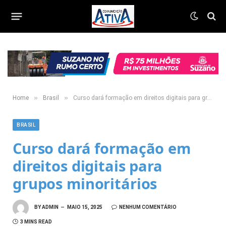
»
»
Home
Brasil
Curso dará formação em direitos digitais para grupos minoritários
BRASIL
Curso dará formação em
direitos digitais para
grupos minoritários
BY
ADMIN
MAIO 15, 2025
NENHUM COMENTÁRIO
3 MINS READ