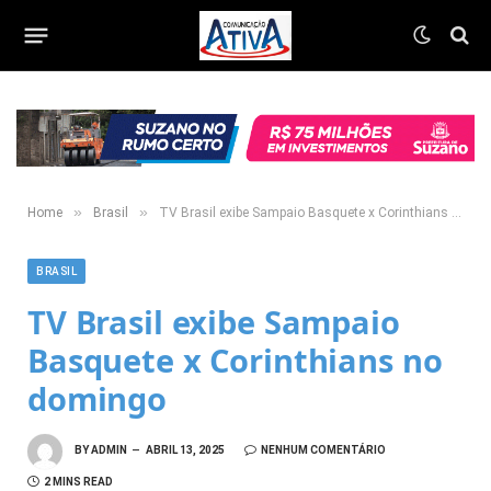
»
»
Home
Brasil
TV Brasil exibe Sampaio Basquete x Corinthians no domingo
BRASIL
TV Brasil exibe Sampaio
Basquete x Corinthians no
domingo
BY
ADMIN
ABRIL 13, 2025
NENHUM COMENTÁRIO
2 MINS READ