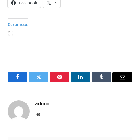
Facebook
X
Curtir isso:
Carregando...
Facebook
Twitter
Pinterest
LinkedIn
Tumblr
Email
admin
Website